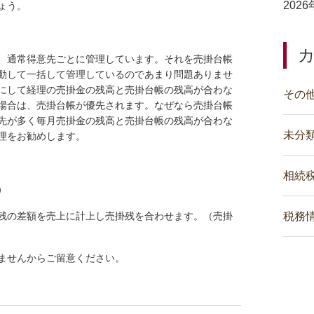
202
ょう。
、通常得意先ごとに管理しています。それを売掛台帳
動して一括して管理しているのであまり問題ありませ
にして経理の売掛金の残高と売掛台帳の残高が合わな
その
場合は、売掛台帳が優先されます。なぜなら売掛台帳
先が多く毎月売掛金の残高と売掛台帳の残高が合わな
未分
理をお勧めします。
相続
）
残の差額を売上に計上し売掛残を合わせます。（売掛
税務
ませんからご留意ください。