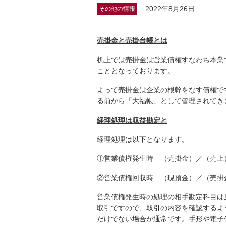
2022年8月26日
その他の情報
売掛金と売掛台帳とは
机上では売掛金は営業債権すなわち本業
こととなっております。
よって売掛金は企業の根幹をなす債権で
る前から「大福帳」として管理されてき
経理処理は収益勘定と
経理処理は以下となります。
①営業債権発生時 （売掛金）／（売上
②営業債権回収時 （現預金）／（売掛
営業債権発生時の処理の相手勘定科目は
取引ですので、取引の内容を確認するよ
だけでない場合が通常です。手形や電子