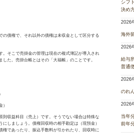
シフ
決め
202
海外
での債権で、それ以外の債権は未収金として区分する
202
す。そこで売掛金の管理は現在の複式簿記が導入され
給与
ました。売掛台帳とはその「大福帳」のことです。
普通
202
のれ
）
202
金）
当年
原則収益科目（売上）です。そうでない場合は特殊な
うにしましょう。債権回収時の相手勘定は（現預金）
前年
債権であったり、振込手数料が引かれたり、回収時に