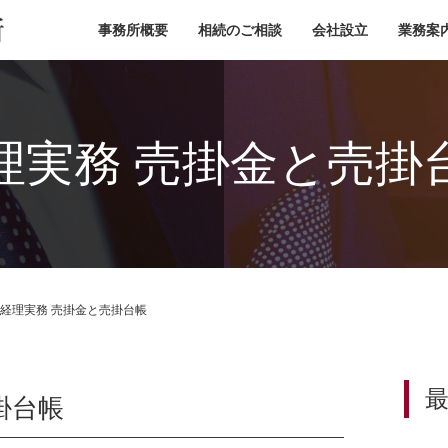
小池税理士事務所
事務所概要
相続のご相談
会社設立
業務案
理実務 売掛金と売掛
経理実務 売掛金と売掛台帳
掛台帳