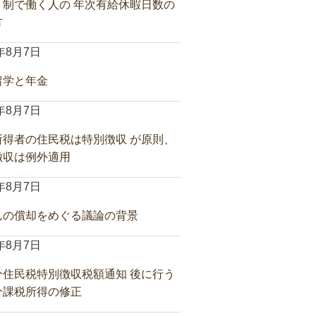
ト制で働く人の 年次有給休暇日数の
方
6年8月7日
留学と年金
6年8月7日
所得者の住民税は特別徴収 が原則、
徴収は例外適用
6年8月7日
んの償却をめぐる議論の背景
6年8月7日
分住民税特別徴収税額通知 後に行う
分課税所得の修正