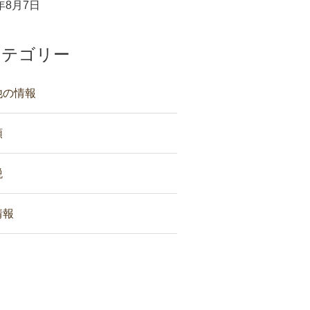
6年8月7日
カテゴリー
他の情報
類
税
情報