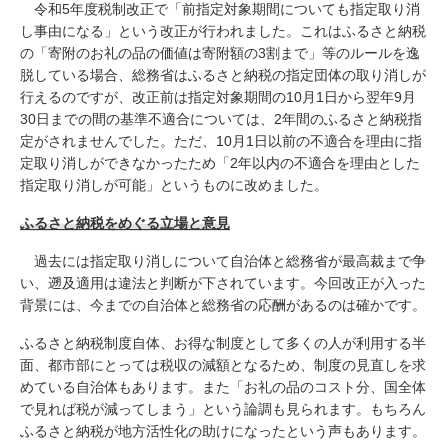
令和5年度税制改正で「前指定対象期間についても指定取り消
し事由になる」という改正が行われました。これはふるさと納税
の「寄附のお礼の品の価値は寄附額の3割まで」等のルールを逸
脱している場合、総務省はふるさと納税の指定団体の取り消しが
行えるのですが、改正前は指定対象期間の10月1日から翌年9月
30日までの間の基準不適合については、2年間のふるさと納税指
定がされませんでした。ただ、10月1日以前の不適合を理由に指
定取り消しができなかったため「2年以内の不適合を理由とした
指定取り消しが可能」というものに改めました。
ふるさと納税をめぐる立場と意見
過去には指定取り消しについて自治体と総務省が最高裁まで争
い、遡及適用は違法と判断が下されています。今回改正が入った
背景には、今までの自治体と総務省の応酬があるのは確かです。
ふるさと納税制度自体、お得な制度として多くの人が利用する半
面、都市部にとっては税収の減額となるため、制度の見直しを求
めている自治体もあります。また「お礼の品のコスト分、国全体
で見れば税が減ってしまう」という論調も見られます。もちろん
ふるさと納税が地方活性化の助けになったという声もあります。