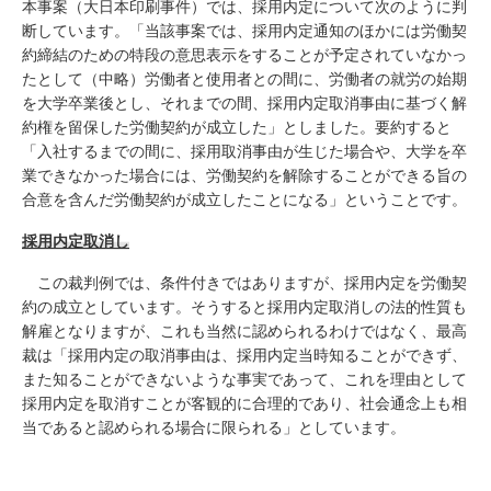
本事案（大日本印刷事件）では、採用内定について次のように判
断しています。「当該事案では、採用内定通知のほかには労働契
約締結のための特段の意思表示をすることが予定されていなかっ
たとして（中略）労働者と使用者との間に、労働者の就労の始期
を大学卒業後とし、それまでの間、採用内定取消事由に基づく解
約権を留保した労働契約が成立した」としました。要約すると
「入社するまでの間に、採用取消事由が生じた場合や、大学を卒
業できなかった場合には、労働契約を解除することができる旨の
合意を含んだ労働契約が成立したことになる」ということです。
採用内定取消し
この裁判例では、条件付きではありますが、採用内定を労働契
約の成立としています。そうすると採用内定取消しの法的性質も
解雇となりますが、これも当然に認められるわけではなく、最高
裁は「採用内定の取消事由は、採用内定当時知ることができず、
また知ることができないような事実であって、これを理由として
採用内定を取消すことが客観的に合理的であり、社会通念上も相
当であると認められる場合に限られる」としています。