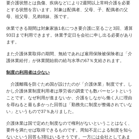
要介護状態とは負傷、疾病などにより2週間以上常時介護を必要
とする状態を言います。対象は配偶者、父母、子、配偶者の父
母、祖父母、兄弟姉妹、孫です。
休業できる期間は対象家族1名につき要介護に至るごと3回、通算
93日まで利用できます。休業予定日を会社に申し出る必要があり
ます。
また介護休業取得の期間、無給であれば雇用保険被保険者は「介
護休業給付」が休業開始前の給与水準の67％支給されます。
制度の利用者は少ない
介護離職を防ぐため国が設けたのが「介護休業」制度です。し
かし介護休業制度利用者は厚労省の調査でも数パーセントという
ことです。なぜ利用が進まないか、介護をしながら働く人に理由
を尋ねると最も多かった回答は「勤務先に制度が整備されていな
い」というもので37％ありました。
介護休業は国で定めた制度なので権利がないということはなく、
要件を満たせば取得できるものです。周知不足による制度を知ら
ないという回答も3割はいるそうです。一方には会社としてあま