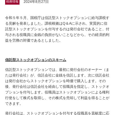
2024年8月27日
税務情報
令和５年５月、国税庁は信託型ストックオプションに給与課税す
る見解を発表しました。課税根拠はQ＆Aに示され、実質的に信
託型ストックオプションを付与するのは発行会社であること、付
与される役職員に金銭の負担がないことなどから、その経済的利
益を労務の対価であるとしました。
信託型ストックオプションのスキーム
信託型ストックオプションでは、最初に発行会社のオーナー（ま
たは発行会社）が、信託会社に金銭を信託します。次に信託会社
は発行会社からストックオプションを時価で購入します。その
後、発行会社は信託会社を経由して役職員を指定し、ストックオ
プションを付与します。役職員はストックオプションによる権利
行使をして株式を取得し、その株式を売却して利益を得ることが
できます。
発行会社は、ストックオプションを付与する役職員を貢献度に応