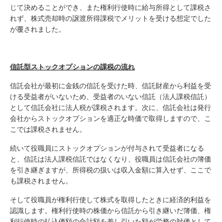
じて決めることができ、また権利行使時に給与所得として課税さ
れず、株式売却時の譲渡所得課税でメリットを受ける想定でした
が覆されました。
信託型ストックオプションの課税の流れ
信託会社が最初に金銭の信託を受けた時、信託財産から利益を受
ける受益者がいないため、受益者のいない信託（法人課税信託）
として信託会社に法人税が課税されます。次に、信託会社は発行
会社からストックオプションを適正な時価で取得しますので、こ
こでは課税されません。
続いて役職員にストックオプションが付与されて受益者になる
と、信託は法人課税信託ではなくなり、役職員は信託会社の簿価
を引き継ぎますが、所得税の扱いは収入金額に算入せず、ここで
も課税されません。
そして役職員が権利行使して株式を取得したときに経済的利益を
認識します。権利行使時の株価から信託から引き継いだ簿価、権
利行使時の払込価額の合計額を差し引いた額が労務の対価として