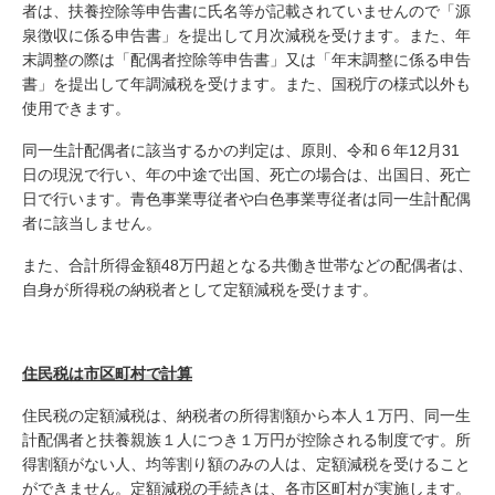
者は、扶養控除等申告書に氏名等が記載されていませんので「源
泉徴収に係る申告書」を提出して月次減税を受けます。また、年
末調整の際は「配偶者控除等申告書」又は「年末調整に係る申告
書」を提出して年調減税を受けます。また、国税庁の様式以外も
使用できます。
同一生計配偶者に該当するかの判定は、原則、令和６年12月31
日の現況で行い、年の中途で出国、死亡の場合は、出国日、死亡
日で行います。青色事業専従者や白色事業専従者は同一生計配偶
者に該当しません。
また、合計所得金額48万円超となる共働き世帯などの配偶者は、
自身が所得税の納税者として定額減税を受けます。
住民税は市区町村で計算
住民税の定額減税は、納税者の所得割額から本人１万円、同一生
計配偶者と扶養親族１人につき１万円が控除される制度です。所
得割額がない人、均等割り額のみの人は、定額減税を受けること
ができません。定額減税の手続きは、各市区町村が実施します。