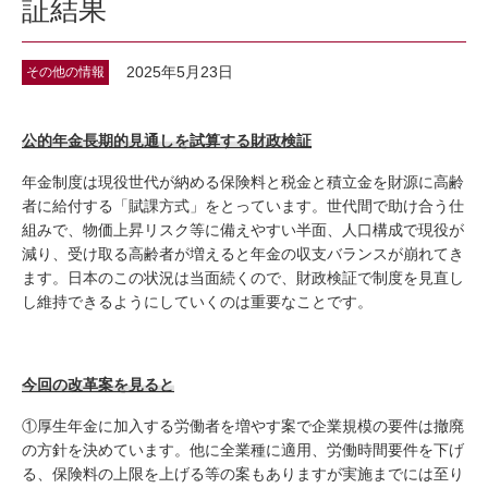
証結果
2025年5月23日
その他の情報
公的年金長期的見通しを試算する財政検証
年金制度は現役世代が納める保険料と税金と積立金を財源に高齢
者に給付する「賦課方式」をとっています。世代間で助け合う仕
組みで、物価上昇リスク等に備えやすい半面、人口構成で現役が
減り、受け取る高齢者が増えると年金の収支バランスが崩れてき
ます。日本のこの状況は当面続くので、財政検証で制度を見直し
し維持できるようにしていくのは重要なことです。
今回の改革案を見ると
①厚生年金に加入する労働者を増やす案で企業規模の要件は撤廃
の方針を決めています。他に全業種に適用、労働時間要件を下げ
る、保険料の上限を上げる等の案もありますが実施までには至り