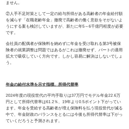
ません。
②人手不足対策として一定の給与所得がある高齢者の年金給付額
を減らす「在職老齢年金」撤廃で高齢者の働く意欲をそがないよ
うにする案も検討していますが、新たに年5～6千億円程度が必要
です。
会社員の配偶者が保険料を納めずに年金を受け取れる第3号被保
険者の就業調整は問題ではあるがこれは撤廃せず、パートの適用
拡大で吸収していく方向です。しかし容易に解決はしないでしょ
う。
年金の給付水準を示す指標、所得代替率
2024年度の現役世代の平均手取りは37万円でモデル年金22.6万
円として所得代替率は61.2％、19年より0.5ポイント下がってい
ます。年金を受給する高齢者が増え保険料を払う現役世代が減る
中で、年金財政のバランスをとるには今後も所得代替率は下がっ
ていくだろうと予測されます。