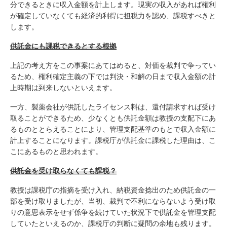
分できるときに収入金額を計上します。現実の収入があれば権利
が確定していなくても経済的利得に担税力を認め、課税すべきと
します。
供託金にも課税できるとする根拠
上記の考え方をこの事案にあてはめると、対価を裁判で争ってい
るため、権利確定主義の下では判決・和解の日まで収入金額の計
上時期は到来しないといえます。
一方、製薬会社が供託したライセンス料は、還付請求すれば受け
取ることができるため、少なくとも供託金額は教授の支配下にあ
るものととらえることにより、管理支配基準のもとで収入金額に
計上することになります。課税庁が供託金に課税した理由は、こ
こにあるものと思われます。
供託金を受け取らなくても課税？
教授は課税庁の指摘を受け入れ、納税資金捻出のため供託金の一
部を受け取りましたが、当初、裁判で不利にならないよう受け取
りの意思表示をせず係争を続けていた状況下で供託金を管理支配
していたといえるのか、課税庁の判断に疑問の余地も残ります。