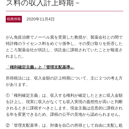
ス料の収入計上時期－
2020年11月4日
税務情報
がん免疫治療でノーベル賞を受賞した教授が、製薬会社との間で
特許権のライセンス料をめぐり係争し、その受け取りを拒否した
ところ製薬会社が供託し、供託金に課税されていたことが報道さ
れました。
「
権利確定主義」と「管理支配基準」
所得税法には、収入金額の計上時期について、主に２つの考え方
があります。
①「権利確定主義」は、収入する権利が確定したときに収入金額
を計上し、現実に収入がなくても収入実現の蓋然性が高いと判断
されるときに課税すべきとします。現金主義は恣意的に課税され
る年を変更できるため、課税の公平の見地から認められません。
②「管理支配基準」は、対価を自己の所得として自由に支配し処