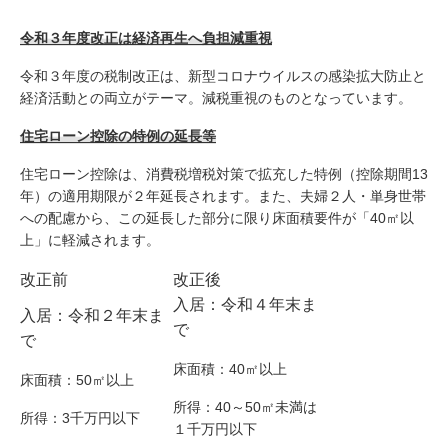
令和３年度改正は経済再生へ負担減重視
令和３年度の税制改正は、新型コロナウイルスの感染拡大防止と
経済活動との両立がテーマ。減税重視のものとなっています。
住宅ローン控除の特例の延長等
住宅ローン控除は、消費税増税対策で拡充した特例（控除期間13
年）の適用期限が２年延長されます。また、夫婦２人・単身世帯
への配慮から、この延長した部分に限り床面積要件が「40㎡以
上」に軽減されます。
改正前
改正後
入居：令和４年末ま
入居：令和２年末ま
で
で
床面積：40㎡以上
床面積：50㎡以上
所得：40～50㎡未満は
所得：3千万円以下
１千万円以下