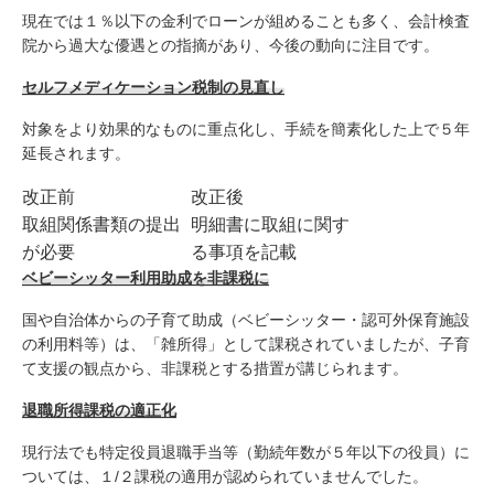
現在では１％以下の金利でローンが組めることも多く、会計検査
院から過大な優遇との指摘があり、今後の動向に注目です。
セルフメディケーション税制の見直し
対象をより効果的なものに重点化し、手続を簡素化した上で５年
延長されます。
改正前
改正後
取組関係書類の提出
明細書に取組に関す
が必要
る事項を記載
ベビーシッター
利用助成を非課税に
国や自治体からの子育て助成（ベビーシッター・認可外保育施設
の利用料等）は、「雑所得」として課税されていましたが、子育
て支援の観点から、非課税とする措置が講じられます。
退職所得課税の適正化
現行法でも特定役員退職手当等（勤続年数が５年以下の役員）に
ついては、１/２課税の適用が認められていませんでした。