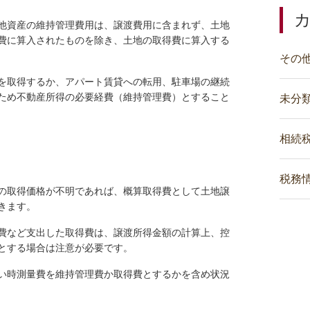
他資産の維持管理費用は、譲渡費用に含まれず、土地
費に算入されたものを除き、土地の取得費に算入する
その
を取得するか、アパート賃貸への転用、駐車場の継続
ため不動産所得の必要経費（維持管理費）とすること
未分
相続
税務
の取得価格が不明であれば、概算取得費として土地譲
きます。
費など支出した取得費は、譲渡所得金額の計算上、控
とする場合は注意が必要です。
い時測量費を維持管理費か取得費とするかを含め状況