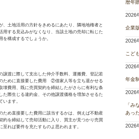
暦年
202
が、土地活用の方針をきめるにあたり、隣地地権者と
企業
活用する見込みがなくなり、当該土地の売却に転じた
用を構成するでしょうか。
202
こど
202
の譲渡に際して支出した仲介手数料、運搬費、登記若
年金
のために直接要した費用 ②借家人等を立ち退かせる
取壊費用、既に売買契約を締結したがさらに有利な条
202
した際生じる違約金、その他譲渡価格を増加させるた
ています。
「み
あっ
のため直接要した費用に該当するかは、例えば不動産
契約を締結して売却活動に入り、買主が見つかり売買
202
に至れば要件を充たすものよ思われます。