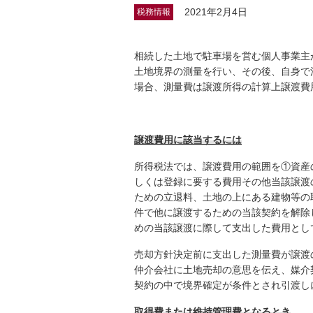
2021年2月4日
税務情報
相続した土地で駐車場を営む個人事業主
土地境界の測量を行い、その後、自身で
場合、測量費は譲渡所得の計算上譲渡費
譲渡費用に該当するには
所得税法では、譲渡費用の範囲を①資産
しくは登録に要する費用その他当該譲渡
ための立退料、土地の上にある建物等の
件で他に譲渡するための当該契約を解除
めの当該譲渡に際して支出した費用とし
売却方針決定前に支出した測量費が譲渡
仲介会社に土地売却の意思を伝え、媒介
契約の中で境界確定が条件とされ引渡し
取得費または維持管理費となるとき