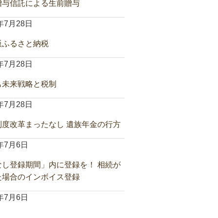
贈与信託による生前贈与
6年7月28日
版ふるさと納税
6年7月28日
も未来戦略と税制
6年7月28日
制度改革まったなし 遺族年金の行方
6年7月6日
なし登録期間」内に登録を！ 相続が
た場合のインボイス登録
6年7月6日