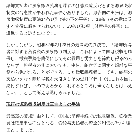
給与支払者に源泉徴収義務を課すのは憲法違反だとする源泉徴収
制度の合憲性が争われた事件がありました。原告側の主張は、源
泉徴収制度は憲法14条1項（法の下の平等）、18条（その意に反
する苦役に服させられない）、29条1項3項（財産権の侵害）に
違反すると訴えたのです。
しかしながら、昭和37年2月28日の最高裁の判決で、「給与所得
者に対する所得税の源泉徴収制度は、これによって国は税収を確
保し、徴税手続を簡便にしてその費用と労力とを節約し得るのみ
ならず、担税者の側においても、申告、納付等に関する煩雑な事
務から免がれることができる。また徴収義務者にしても、給与の
支払いをなす際所得税を天引きしその翌月10日までにこれを国に
納付すればよいのであるから、利するところは全くなしとはいえ
ない。」として訴えは退けられました。
現行の源泉徴収制度は三方よしの手法
最高裁の棄却理由として、①国の簡便手続での税収確保、②従業
員は確定申告不要となる、③給与支払者の資金的利便の3つを理
由としました。