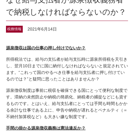
で納税しなければならないのか？
2021年6月14日
税務情報
源泉徴収は国の仕事の押し付けでないか？
所得税法では、給与の支払者が給与支払時に源泉所得税を天引き
し、翌月10日までに国に納付しなければならないと規定されてい
ます。“これって国のやるべき仕事を給与支払者に押し付けてい
るのでは？”と疑問に思ったことはありませんか？
源泉徴収制度は事前に税収を確保できる国にとって便利な制度で
す。滞納の未然防止や納税の簡易化、納税者の捕捉などにも資す
るものです。とはいえ、給与支払者にとっては手間も時間もかか
る余計な仕事である上に、申告や納税が遅れるとペナルティ（＝
不納付加算税など）も大きい嫌な制度です。
手間の掛かる源泉徴収義務は憲法違反か？