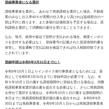
登録事業者になる選択
課税事業者を選択し、あわせて簡易課税を選択した場合、不動産
業のみなし仕入率40％が実際の仕入率より高ければ益税部分の一
部は手許に残ります。また多額の設備投資を予定する場合は、原
則課税を選択して消費税の還付を受けることもできます。
なお、毎月、振替や振込で賃料が支払われる場合、都度インボイ
スを交付する必要はなく、登録番号の記載された賃貸借契約書を
保管し、預金通帳で支払記録を確認できれば仕入税額控除できる
とされています。
登録申請は令和5年3月31日までに！
令和5年10月１日よりインボイス発行事業者となるためには、原
則として令和5年3月31日までに登録申請が必要です。なお、令
和５年10月１日の属する課税期間中に登録を受ける場合は、消費
税課税事業者選択届出書を提出する必要はなく、さらに簡易課税
を併せて選択する場合は、令和5年10月１日の属する課税期間の
末日までに簡易課税制度選択届出書を提出すれば、令和5年9月
30日までは免税事業者、令和5年10月１日からは簡易課税事業者
となれます。