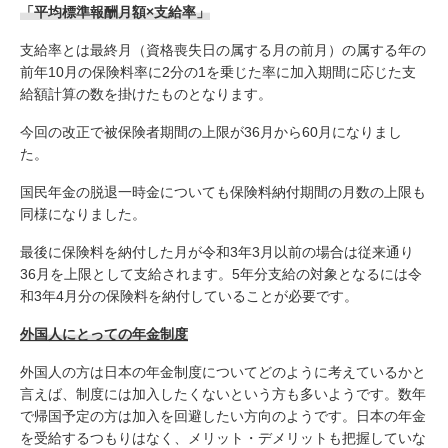
「平均標準報酬月額×支給率」
支給率とは最終月（資格喪失日の属する月の前月）の属する年の
前年10月の保険料率に2分の1を乗じた率に加入期間に応じた支
給額計算の数を掛けたものとなります。
今回の改正で被保険者期間の上限が36月から60月になりまし
た。
国民年金の脱退一時金についても保険料納付期間の月数の上限も
同様になりました。
最後に保険料を納付した月が令和3年3月以前の場合は従来通り
36月を上限として支給されます。5年分支給の対象となるには令
和3年4月分の保険料を納付していることが必要です。
外国人にとっての年金制度
外国人の方は日本の年金制度についてどのように考えているかと
言えば、制度には加入したくないという方も多いようです。数年
で帰国予定の方は加入を回避したい方向のようです。日本の年金
を受給するつもりはなく、メリット・デメリットも把握していな