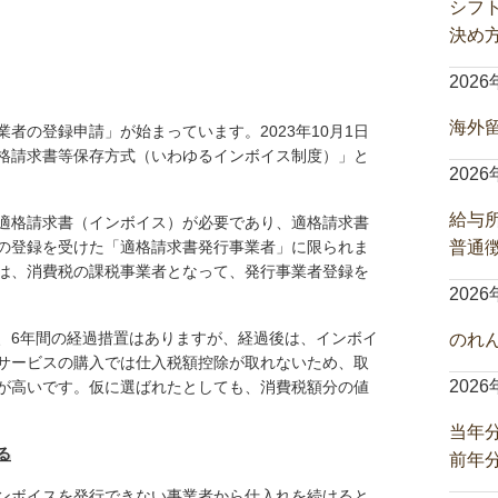
シフ
決め
202
海外
事業者の登録申請」が始まっています。2023年10月1日
格請求書等保存方式（いわゆるインボイス制度）」と
202
給与
適格請求書（インボイス）が必要であり、適格請求書
の登録を受けた「適格請求書発行事業者」に限られま
普通
は、消費税の課税事業者となって、発行事業者登録を
202
、6年間の経過措置はありますが、経過後は、インボイ
のれ
サービスの購入では仕入税額控除が取れないため、取
202
が高いです。仮に選ばれたとしても、消費税額分の値
当年
る
前年
ンボイスを発行できない事業者から仕入れを続けると