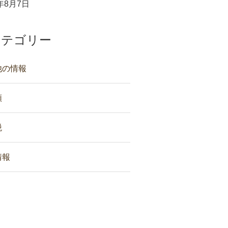
6年8月7日
カテゴリー
他の情報
類
税
情報