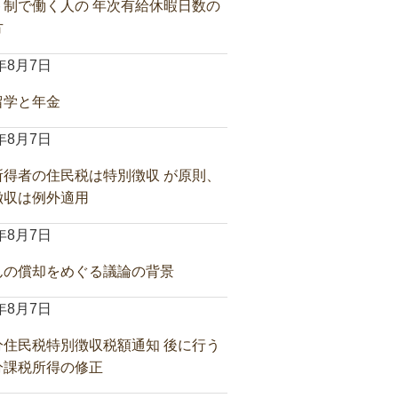
ト制で働く人の 年次有給休暇日数の
方
6年8月7日
留学と年金
6年8月7日
所得者の住民税は特別徴収 が原則、
徴収は例外適用
6年8月7日
んの償却をめぐる議論の背景
6年8月7日
分住民税特別徴収税額通知 後に行う
分課税所得の修正