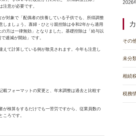
202
は注意が必要です。
の方が対象で「配偶者の扶養している子供でも、所得調整
意しましょう。寡婦・ひとり親控除は令和2年から適用
以上の方は一律無効」となりました。基礎控除は「給与以
円超で逓減が開始」です。
その
違えて計算している例が散見されます。今年も注意し
未分
相続
記載フォーマットの変更と、年末調整は過去と比較す
税務
者が検算をするだけでも一苦労ですから、従業員数の
ところです。