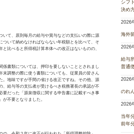
シフ
決め
202
海外
ついて、原則毎月の給与や賞与などの支払いの際に源
について納めなければならない年税額とを比べて、そ
202
年と比べると所得税計算本体への改正はないものの、
給与
関係書類については、押印を要しないこととされまし
普通
年末調整の際に使う書類についても、従業員の皆さん
202
た。地味ですが手間の省ける改正ですね。その他、源
の、給与等の支払者が受けるべき税務署長の承認が不
のれ
必要だった「源泉徴収に関する申告書に記載すべき事
」が不要となりました。
202
当年
前年
のの、令和２年に改正が行われた「所得調整控除」