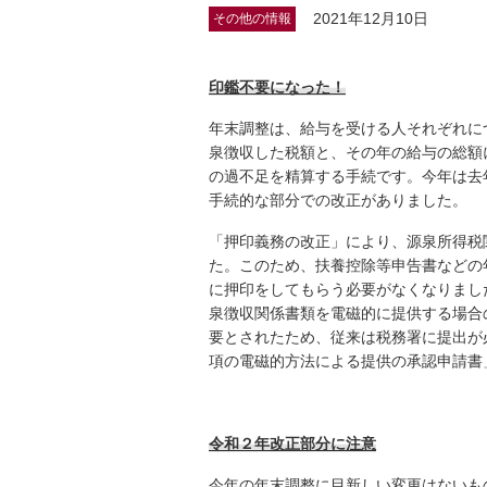
2021年12月10日
その他の情報
印鑑不要になった！
年末調整は、給与を受ける人それぞれに
泉徴収した税額と、その年の給与の総額
の過不足を精算する手続です。今年は去
手続的な部分での改正がありました。
「押印義務の改正」により、源泉所得税
た。このため、扶養控除等申告書などの
に押印をしてもらう必要がなくなりまし
泉徴収関係書類を電磁的に提供する場合
要とされたため、従来は税務署に提出が
項の電磁的方法による提供の承認申請書
令和２年改正部分に注意
今年の年末調整に目新しい変更はないも