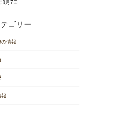
6年8月7日
カテゴリー
他の情報
類
税
情報