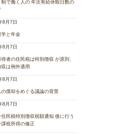
ト制で働く人の 年次有給休暇日数の
方
6年8月7日
留学と年金
6年8月7日
所得者の住民税は特別徴収 が原則、
徴収は例外適用
6年8月7日
んの償却をめぐる議論の背景
6年8月7日
分住民税特別徴収税額通知 後に行う
分課税所得の修正