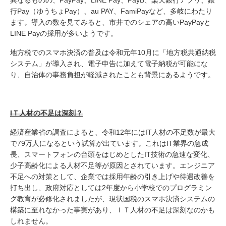
異なるものの、PayPay、LINE Pay、PayB、楽天銀行アプリ、銀
行Pay（ゆうちょPay）、au PAY、FamiPayなど、多岐にわたり
ます。導入の数を見てみると、市井でのシェアの高いPayPayと
LINE Payの採用が多いようです。
地方税でのスマホ決済の普及は令和元年10月に「地方税共通納税
システム」が導入され、電子申告に加えて電子納税が可能にな
り、自治体の事務負担が軽減されたことも背景にあるようです。
I
Ｔ人材の不足は深刻？
経済産業省の調査によると、令和12年にはIT人材の不足数が最大
で79万人になるという試算が出ています。これはIT業界の急成
長、スマートフォンの台頭をはじめとしたIT技術の急速な変化、
少子高齢化による人材不足等が原因とされています。エンジニア
不足への対策として、企業では採用年齢の引き上げや待遇改善を
打ち出し、政府対応としては2年度から小学校でのプログラミン
グ教育が必修化されましたが、現状国税のスマホ決済システムの
構築に至れなかった事実があり、ＩＴ人材の不足は深刻なのかも
しれません。