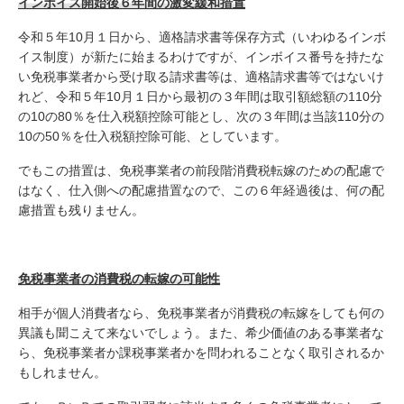
インボイス開始後６年間の激変緩和措置
令和５年10月１日から、適格請求書等保存方式（いわゆるインボ
イス制度）が新たに始まるわけですが、インボイス番号を持たな
い免税事業者から受け取る請求書等は、適格請求書等ではないけ
れど、令和５年10月１日から最初の３年間は取引額総額の110分
の10の80％を仕入税額控除可能とし、次の３年間は当該110分の
10の50％を仕入税額控除可能、としています。
でもこの措置は、免税事業者の前段階消費税転嫁のための配慮で
はなく、仕入側への配慮措置なので、この６年経過後は、何の配
慮措置も残りません。
免税事業者の消費税の転嫁の可能性
相手が個人消費者なら、免税事業者が消費税の転嫁をしても何の
異議も聞こえて来ないでしょう。また、希少価値のある事業者な
ら、免税事業者か課税事業者かを問われることなく取引されるか
もしれません。