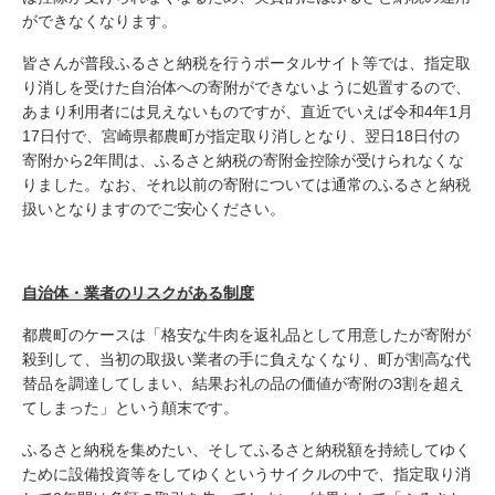
ができなくなります。
皆さんが普段ふるさと納税を行うポータルサイト等では、指定取
り消しを受けた自治体への寄附ができないように処置するので、
あまり利用者には見えないものですが、直近でいえば令和4年1月
17日付で、宮崎県都農町が指定取り消しとなり、翌日18日付の
寄附から2年間は、ふるさと納税の寄附金控除が受けられなくな
りました。なお、それ以前の寄附については通常のふるさと納税
扱いとなりますのでご安心ください。
自治体・業者のリスクがある制度
都農町のケースは「格安な牛肉を返礼品として用意したが寄附が
殺到して、当初の取扱い業者の手に負えなくなり、町が割高な代
替品を調達してしまい、結果お礼の品の価値が寄附の3割を超え
てしまった」という顛末です。
ふるさと納税を集めたい、そしてふるさと納税額を持続してゆく
ために設備投資等をしてゆくというサイクルの中で、指定取り消