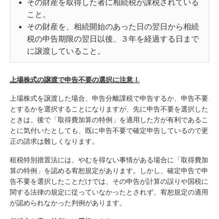
その財産を取得した者に相続税が課税されている
こと。
その財産を、相続開始のあった日の翌日から相続
税の申告期限の翌日以後、３年を経過する日まで
に譲渡していること。
上場株式の譲渡で申告不要の選択に注意！
上場株式を譲渡した場合、申告分離課税で申告するか、申告不要
とするかを選択することになりますが、先に申告不要を選択した
ときは、後で「取得費加算の特例」を適用した方が有利であるこ
とに気付いたとしても、既に申告不要で確定申告しているので更
正の請求は難しくなります。
租税特別措置法には、やむを得ない事情がある場合に「取得費加
算の特例」を認める宥恕規定があります。しかし、確定申告で申
告不要を選択したことだけでは、その申告が計算の誤りや国税に
関する法律の規定に従っていなかったとされず、宥恕規定の適用
が認められなかった判例があります。