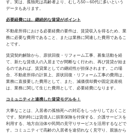
す。実は、孤独死は高齢者より、むしろ50～60代に多いという
データもあります。
必要経費には、継続的な賃貸がポイント
不動産所得における必要経費の要件は、賃貸収入を得るため、業
務に必要な費用であること、または業務に関連した費用であるこ
とです。
賃貸契約解除から、原状回復・リフォーム工事、募集活動を経
て、新たな賃借人の入居までが間断なく行われ、再び賃貸が始ま
るのであれば、賃貸業としての継続性が担保されます。この場
合、不動産所得の計算上、原状回復・リフォーム工事の費用は、
業務に直接要した費用として、また、減価償却費や固定資産税
は、業務に関して生じた費用として、必要経費になります。
コミュニティと連携した賃貸モデルを！
大事なことは、入居者の孤独死への対応をしっかりしておくこと
です。契約時には賃借人に損害保険を付保する、介護サービスを
利用する、地方自治体や民間の見守りサービスを活用するなどで
す。コミュニティで高齢の入居者を途切れなく見守り、親族から