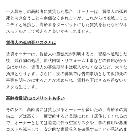
一人暮らしの高齢者に賃貸した場合、オーナーは、賃借人の孤独
死と向き合うことを余儀なくされますが、これからは地域コミュ
ニティと連携し、高齢者をターゲットにした賃貸を新たなビジネ
スモデルとして考えると良いかもしれません。
賃借人の孤独死リスクとは
賃貸オーナーは、賃借人の孤独死が判明すると、警察へ通報した
後、残存物の処理、原状回復・リフォーム工事などの費用がかか
るばかりか、賃借人の募集期間中は収入がなくなるなど、大きな
負担となります。さらに、次の募集では告知事項として孤独死の
事実を明らかにすることが求められ、賃料を下げざるを得ないリ
スクも生じます。
高齢者賃貸にはメリットも多い
その反面、高齢者には貸し渋るオーナーが多いため、高齢者の賃
借ニーズは高く、一度契約すると長期にわたり居住してくれるの
で、オーナーとしては退去に伴う空室リスクや工事の費用や募集
コストを減らして、安定的な家賃収入を確保することが見込めま