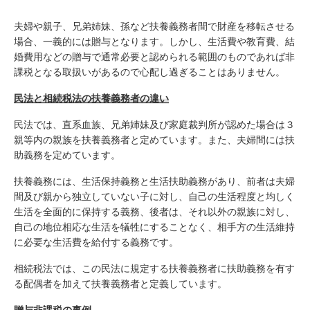
夫婦や親子、兄弟姉妹、孫など扶養義務者間で財産を移転させる
場合、一義的には贈与となります。しかし、生活費や教育費、結
婚費用などの贈与で通常必要と認められる範囲のものであれば非
課税となる取扱いがあるので心配し過ぎることはありません。
民法と相続税法の扶養義務者の違い
民法では、直系血族、兄弟姉妹及び家庭裁判所が認めた場合は３
親等内の親族を扶養義務者と定めています。また、夫婦間には扶
助義務を定めています。
扶養義務には、生活保持義務と生活扶助義務があり、前者は夫婦
間及び親から独立していない子に対し、自己の生活程度と均しく
生活を全面的に保持する義務、後者は、それ以外の親族に対し、
自己の地位相応な生活を犠牲にすることなく、相手方の生活維持
に必要な生活費を給付する義務です。
相続税法では、この民法に規定する扶養義務者に扶助義務を有す
る配偶者を加えて扶養義務者と定義しています。