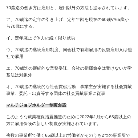
70歳迄の働き方は雇用と、雇用以外の方法も提示されています。
ア、70歳迄の定年の引き上げ、定年年齢を現在の60歳や65歳か
ら70歳にする。
イ、定年廃止で体力の続く限り就労
ウ、70歳迄の継続雇用制度、同会社で有期雇用の反復雇用又は他
社で雇用
エ、70歳迄の継続的な業務委託、会社の指揮命令は受けないが労
基法は対象外
オ、70歳迄の継続的な社会貢献活動 事業主が実施する社会貢献
事業、委託・出資等する団体の社会貢献事業に従事
マルチジョブホルダー制度創設
このような就業確保措置推進のために2022年1月から65歳以上の
方に雇用保険の新しい制度が実施されています。
複数の事業所で働く65歳以上の労働者がそのうち2つの事業所で