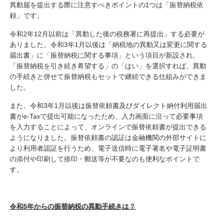
異動届を提出する際に注意すべきポイントの1つは「振替納税依
頼」です。
令和2年12月以前は「異動した後の税務署に再提出」する必要が
ありました。令和3年1月以後は「納税地の異動又は変更に関する
届出書」に「振替納税に関する事項」という項目が新設され、
「振替納税を引き続き希望する」の「はい」を選択すれば、異動
の手続きと併せて振替納税もセットで継続できる仕組みができま
した。
また、令和3年1月以後は振替依頼書及びダイレクト納付利用届出
書がe-Taxで提出可能になったため、入力画面に沿って必要事項
を入力することによって、オンラインで振替依頼書が提出できる
ようになりました。振替依頼書の認証は金融機関の外部サイトに
より利用者認証を行うため、電子送信時に電子署名や電子証明書
の添付や印刷して捺印・郵送等が不要なのも便利なポイントで
す。
令和5年からの振替納税の異動手続きは？