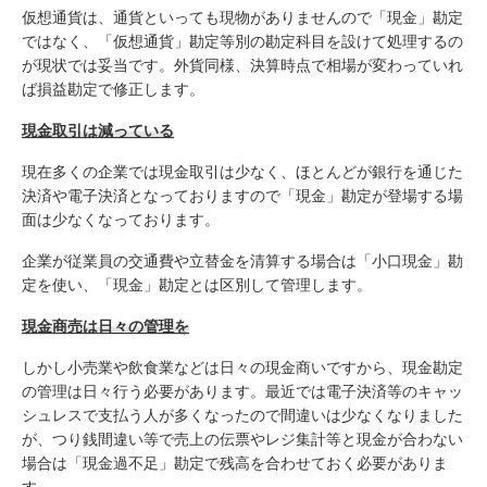
仮想通貨は、通貨といっても現物がありませんので「現金」勘定
ではなく、「仮想通貨」勘定等別の勘定科目を設けて処理するの
が現状では妥当です。外貨同様、決算時点で相場が変わっていれ
ば損益勘定で修正します。
現金取引は減っている
現在多くの企業では現金取引は少なく、ほとんどが銀行を通じた
決済や電子決済となっておりますので「現金」勘定が登場する場
面は少なくなっております。
企業が従業員の交通費や立替金を清算する場合は「小口現金」勘
定を使い、「現金」勘定とは区別して管理します。
現金商売は日々の管理を
しかし小売業や飲食業などは日々の現金商いですから、現金勘定
の管理は日々行う必要があります。最近では電子決済等のキャッ
シュレスで支払う人が多くなったので間違いは少なくなりました
が、つり銭間違い等で売上の伝票やレジ集計等と現金が合わない
場合は「現金過不足」勘定で残高を合わせておく必要がありま