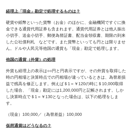
経理上「現金」勘定で処理するものは？
硬貨や紙幣といった貨幣（お金）のほかに、金融機関ですぐに換
金できる通貨代用証券も含まれます。通貨代用証券とは他人振出
小切手、送金小切手、郵便為替証書、配当金領収書、期限の到来
した公社債利札 などです。また貨幣といっても円とは限りませ
ん。ドルや人民元等他国の通貨も「現金」勘定で処理します。
他国の通貨（外貨）の処理
外貨も経理上の表示は○○円と円表示ですが、その外貨を取得した
時の円相場と決算時点での円相場が違っているときは、為替差損
益で残高を修正します。例えば＄1＝￥120の時に＄10,000取得
した場合、「現金」勘定には1,200,000円と記帳されます。しか
し決算時点で＄1＝￥130となった場合は、以下の処理をしま
す。
（現金）100,000／（為替差益）100,000
仮想通貨はどうなるの？