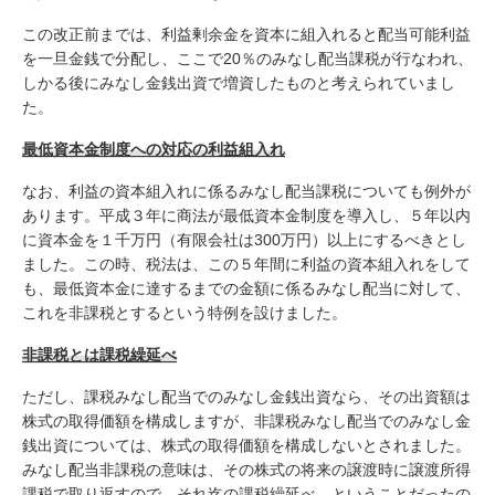
この改正前までは、利益剰余金を資本に組入れると配当可能利益
を一旦金銭で分配し、ここで20％のみなし配当課税が行なわれ、
しかる後にみなし金銭出資で増資したものと考えられていまし
た。
最低資本金制度への対応の利益組入れ
なお、利益の資本組入れに係るみなし配当課税についても例外が
あります。平成３年に商法が最低資本金制度を導入し、５年以内
に資本金を１千万円（有限会社は300万円）以上にするべきとし
ました。この時、税法は、この５年間に利益の資本組入れをして
も、最低資本金に達するまでの金額に係るみなし配当に対して、
これを非課税とするという特例を設けました。
非課税とは課税繰延べ
ただし、課税みなし配当でのみなし金銭出資なら、その出資額は
株式の取得価額を構成しますが、非課税みなし配当でのみなし金
銭出資については、株式の取得価額を構成しないとされました。
みなし配当非課税の意味は、その株式の将来の譲渡時に譲渡所得
課税で取り返すので、それ迄の課税繰延べ、ということだったの