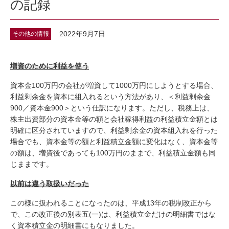
の記録
2022年9月7日
その他の情報
増資のために利益を使う
資本金100万円の会社が増資して1000万円にしようとする場合、
利益剰余金を資本に組入れるという方法があり、＜利益剰余金
900／資本金900＞という仕訳になります。ただし、税務上は、
株主出資部分の資本金等の額と会社稼得利益の利益積立金額とは
明確に区分されていますので、利益剰余金の資本組入れを行った
場合でも、資本金等の額と利益積立金額に変化はなく、資本金等
の額は、増資後であっても100万円のままで、利益積立金額も同
じままです。
以前は違う取扱いだった
この様に扱われることになったのは、平成13年の税制改正から
で、この改正後の別表五(一)は、利益積立金だけの明細書ではな
く資本積立金の明細書にもなりました。