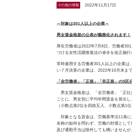
2022年11月17日
その他の情報
～対象は301人以上の企業～
男女賃金格差の公表が義務化されます！
厚生労働省は2022年7月8日、労働者
づける女性活躍推進法の省令を改正施行
常時雇用する労働者301人以上の企業は
い７月決算の企業は、2022年10月末
「全労働者」「正規」「非正規」の3区
男女賃金格差は、「全労働者」「正社員
ごとに、男女別に平均年間賃金を算出し
（小数点第2位を四捨五入、小数点第1
対象となる賃金は、労働基準法11条に
名称の如何を問わず、労働の対償として
及び通勤手当は除外しても構いませんが