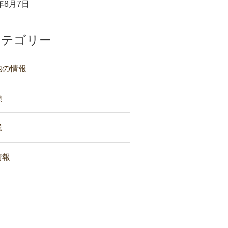
6年8月7日
カテゴリー
他の情報
類
税
情報