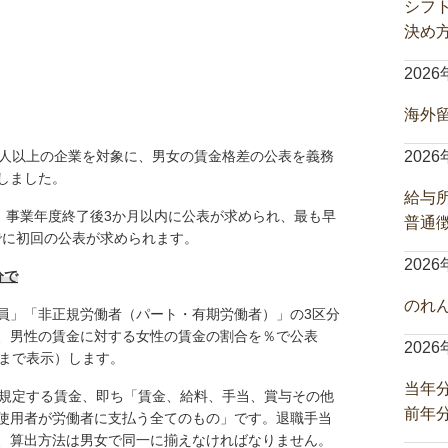
シフ
決め
202
海外
301人以上の企業を対象に、男女の賃金格差の公表を義務
202
しました。
給与
、事業年度終了後3か月以内に公表が求められ、最も早
普通
までに初回の公表が求められます。
202
分で
のれ
」「非正規労働者（パート・有期労働者）」の3区分
、男性の賃金に対する女性の賃金の割合を％で公表
202
位まで表示）します。
当年
規定する賃金、即ち「賃金、給料、手当、賞与その他
前年
使用者が労働者に支払う全てのもの」です。退職手当
、算出方法は男女で同一に揃えなければなりません。