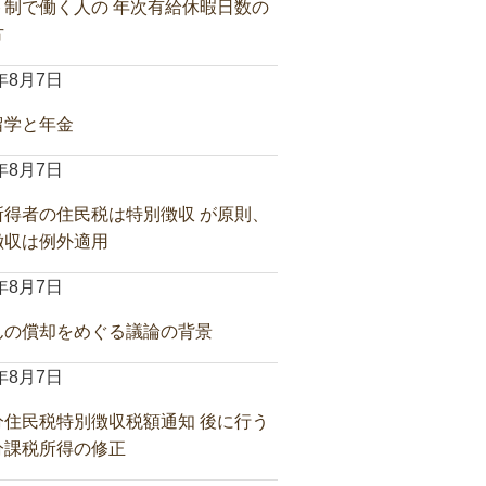
ト制で働く人の 年次有給休暇日数の
方
6年8月7日
留学と年金
6年8月7日
所得者の住民税は特別徴収 が原則、
徴収は例外適用
6年8月7日
んの償却をめぐる議論の背景
6年8月7日
分住民税特別徴収税額通知 後に行う
分課税所得の修正