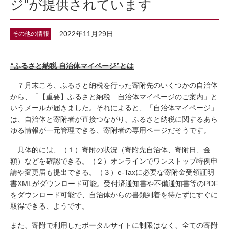
ジ”が提供されています
2022年11月29日
その他の情報
“ふるさと納税 自治体マイページ”とは
７月末ころ、ふるさと納税を行った寄附先のいくつかの自治体
から、「【重要】ふるさと納税 自治体マイページのご案内」と
いうメールが届きました。それによると、「自治体マイページ」
は、自治体と寄附者が直接つながり、ふるさと納税に関するあら
ゆる情報が一元管理できる、寄附者の専用ページだそうです。
具体的には、（１）寄附の状況（寄附先自治体、寄附日、金
額）などを確認できる。（２）オンラインでワンストップ特例申
請や変更届も提出できる。（３）e-Taxに必要な寄附金受領証明
書XMLがダウンロード可能。受付済通知書や不備通知書等のPDF
をダウンロード可能で、自治体からの書類到着を待たずにすぐに
取得できる、ようです。
また、寄附で利用したポータルサイトに制限はなく、全ての寄附