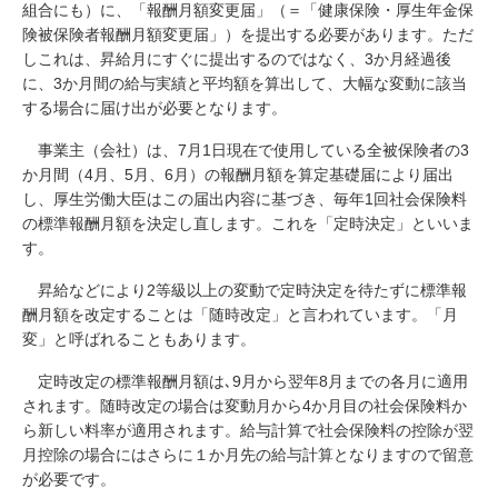
組合にも）に、「報酬月額変更届」（＝「健康保険・厚生年金保
険被保険者報酬月額変更届」）を提出する必要があります。ただ
しこれは、昇給月にすぐに提出するのではなく、3か月経過後
に、3か月間の給与実績と平均額を算出して、大幅な変動に該当
する場合に届け出が必要となります。
事業主（会社）は、7月1日現在で使用している全被保険者の3
か月間（4月、5月、6月）の報酬月額を算定基礎届により届出
し、厚生労働大臣はこの届出内容に基づき、毎年1回社会保険料
の標準報酬月額を決定し直します。これを「定時決定」といいま
す。
昇給などにより2等級以上の変動で定時決定を待たずに標準報
酬月額を改定することは「随時改定」と言われています。「月
変」と呼ばれることもあります。
定時改定の標準報酬月額は､9月から翌年8月までの各月に適用
されます。随時改定の場合は変動月から4か月目の社会保険料か
ら新しい料率が適用されます。給与計算で社会保険料の控除が翌
月控除の場合にはさらに１か月先の給与計算となりますので留意
が必要です。