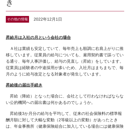
き
2022年12月1日
その他の情報
昇給月は入社の月という会社の場合
Ａ社は業績も安定していて、毎年売上も順調に右肩上がりに推
移しています。従業員の給与についても、雇用契約書で謳ってい
る通り、毎年人事評価し、給与の見直し（昇給）をしています。
従業員は経験者の中途採用が多いため、入社月はまちまちで、毎
月のように給与改定となる対象者が発生しています。
昇給後の届出手続き
昇給（降給）となった場合に、会社として行わなければならな
い公的機関への届出書は何かあるのでしょうか。
昇給後3か月分の給与を平均して、従来の社会保険料の標準報
酬月額に対して大幅な変動（2等級以上の変動）があったとき
は、年金事務所（健康保険組合に加入している場合には健康保険