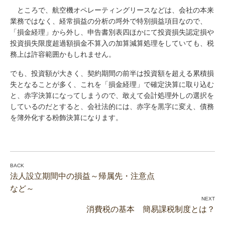
ところで、航空機オペレーティングリースなどは、会社の本来
業務ではなく、経常損益の分析の埒外で特別損益項目なので、
「損金経理」から外し、申告書別表四ほかにて投資損失認定損や
投資損失限度超過額損金不算入の加算減算処理をしていても、税
務上は許容範囲かもしれません。
でも、投資額が大きく、契約期間の前半は投資額を超える累積損
失となることが多く、これを「損金経理」で確定決算に取り込む
と、赤字決算になってしまうので、敢えて会計処理外しの選択を
しているのだとすると、会社法的には、赤字を黒字に変え、債務
を簿外化する粉飾決算になります。
法人設立期間中の損益～帰属先・注意点
など～
消費税の基本 簡易課税制度とは？