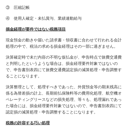
③ 圧縮記帳
④ 使用人確定・未払賞与、業績連動給与
損金経理が要件ではない税務項目
現金預金の動きや届いた請求書・領収書に合わせて行われる会計
処理の中で、税法の求める損金経理はその一部に過ぎません。
決算確定時で未だ内容の不明な仮払金が、申告時点で旅費交通費
と判明したというような場合は、損金経理要件対象ではないの
で、申告書別表四にて旅費交通費認定損の減算処理・申告調整す
ることになります。
決算整理として、処理すべきであった、外貨預金等の期末残高に
係る為替差損の計上、長期前払保険料等の費用化処理、航空機オ
ペレーティングリースなどの損失処理、等々も、処理漏れであっ
た場合には、損金経理要件対象ではないので、申告書別表四にて
認定損の減算処理・申告調整することになります。
税務の許容する巧い処理