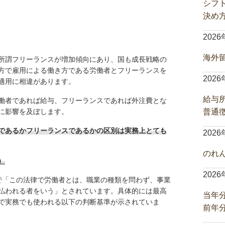
シフ
決め
202
海外
所謂フリーランスが増加傾向にあり、国も成長戦略の
方で雇用による働き方である労働者とフリーランスを
202
適用に相違があります。
給与
働者であれば給与、フリーランスであれば外注費とな
に影響を及ぼします。
普通
であるかフリーランスであるかの区別は実務上とても
202
のれ
）
202
で「この法律で労働者とは、職業の種類を問わず、事業
払われる者をいう」とされています。具体的には最高
当年
で実務でも使われる以下の判断基準が示されていま
前年