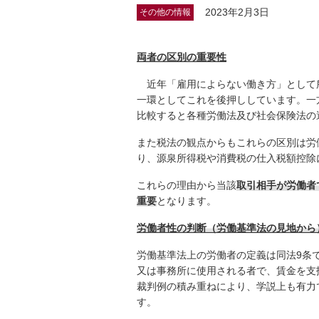
2023年2月3日
その他の情報
両者の区別の重要性
近年「雇用によらない働き方」として
一環としてこれを後押ししています。一
比較すると各種労働法及び社会保険法の
また税法の観点からもこれらの区別は労
り、源泉所得税や消費税の仕入税額控除
これらの理由から当該
取引相手が労働者
重要
となります。
労働者性の判断（労働基準法の見地から
労働基準法上の労働者の定義は同法9条
又は事務所に使用される者で、賃金を支
裁判例の積み重ねにより、学説上も有力
す。