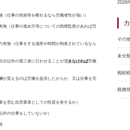
202
無（仕事の依頼等を断れるなら労働者性が強い）
有無（仕事の進め方等についての指揮監督があれば労
その
の有無（仕事をする場所や時間が拘束されているなら
未分
自分以外の第三者に行わせることが
できなければ
労働
相続
酬が貰えるのは労働を提供したからか、又は仕事を完
税務
業を営む自営業者としての性質を有するか）
以外の仕事をしていないか）
等