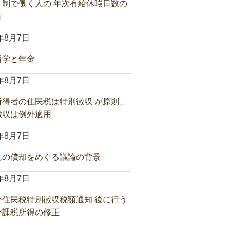
ト制で働く人の 年次有給休暇日数の
方
6年8月7日
留学と年金
6年8月7日
所得者の住民税は特別徴収 が原則、
徴収は例外適用
6年8月7日
んの償却をめぐる議論の背景
6年8月7日
分住民税特別徴収税額通知 後に行う
分課税所得の修正