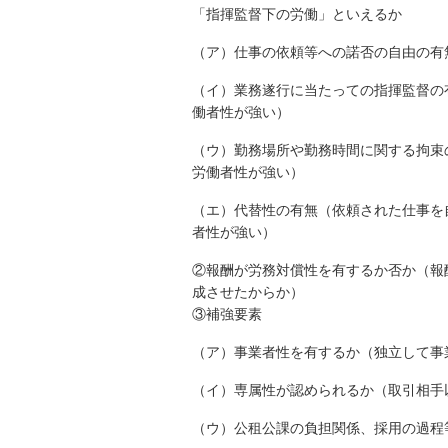
「指揮監督下の労働」といえるか
（ア）仕事の依頼等への諾否の自由の有
（イ）業務遂行に当たっての指揮監督の
働者性が強い）
（ウ）勤務場所や勤務時間に関する拘束
労働者性が強い）
（エ）代替性の有無（依頼された仕事を
者性が強い）
②報酬が労務対償性を有するか否か（報
成させたからか）
③補強要素
（ア）事業者性を有するか（独立して事
（イ）専属性が認められるか（取引相手
（ウ）公租公課の負担関係、採用の過程