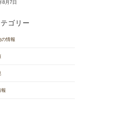
6年8月7日
カテゴリー
他の情報
類
税
情報