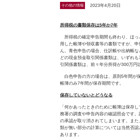
2023年4月20日
その他の情報
所得税の書類保存は5年か7年
所得税の確定申告期間も終わり、ほっ
用した帳簿や領収書等の書類ですが、申
ん。青色申告の場合、仕訳帳や出納帳な
どの現金預金取引関係書類は、いずれも
引関係書類は、前々年分所得が300万円
白色申告の方の場合は、原則5年間が保
帳簿のみ7年間が保存期間です。
保存していないとどうなる
「何かあったときのために帳簿は保存し
務署の調査や申告内容の確認照会です。
の承認が取り消されてしまいます。また
類が無い部分の計算については当然否認
あります。