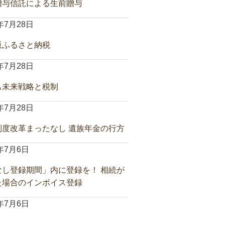
贈与信託による生前贈与
6年7月28日
版ふるさと納税
6年7月28日
も未来戦略と税制
6年7月28日
制度改革まったなし 遺族年金の行方
6年7月6日
なし登録期間」内に登録を！ 相続が
た場合のインボイス登録
6年7月6日