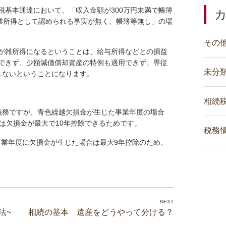
得税基本通達において、「収入金額が300万円未満で帳簿
事業所得として認められる事実が無く、帳簿等無し」の場
その
が雑所得になるということは、給与所得などとの損益
できず、少額減価償却資産の特例も適用できず、専従
未分
きないということになります。
相続
務ですが、青色繰越欠損金が生じた事業年度の場合
は欠損金が最大で10年控除できるためです。
税務
事業年度に欠損金が生じた場合は最大9年控除のため、
。
法~
相続の基本 遺産をどうやって分ける？