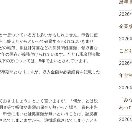
暦年
202
企業
と一息ついている方も多いかもしれません。申告に使
202
告し終えたからといって破棄するわけにはいきませ
どの帳簿、損益計算書などの決算関係書類、領収書な
こど
7年の保存が義務付けられています。ただし現金預金取
以下の方については、5年でよいとされています。
202
存期間となりますが、収入金額や必要経費を記載した
年金
202
「み
ておきましょう」とよく言いますが、「何か」とは税
あっ
調査等で帳簿や書類の保存が無かった場合、青色申告
、申告に用いた証拠書類が無いということは、証拠書
202
されてしまいますから、追徴課税されてしまうことも