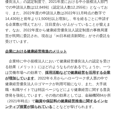
優良法人」の認定制度で、2021年度における中小規模法人部門
での申請法人数は12,849社（認定法人数12,255社）となってお
り、また、2022年度の申請法人数は2022年11月時点の数字で
14,430社と前年より1,500社以上増加し、年を経るごとに申請す
る企業数が増えており、注目度合いが上がっていることが窺えま
す。なお、2022年度から健康経営優良法人認定制度の事務局運
営が民間に委託され、現在は「㈱日本経済新聞社」がその委託を
受けています。
企業における健康経営推進のメリット
企業特に中小規模法人において健康経営優良法人の認定を受け
る効果（メリット）にはどのようなものがあるでしょうか。一つ
は労働市場への効果で、
採用活動などで健康経営を活用する企業
が増加しています
。2022年６月からハローワーク求人票の中で
健康経営優良法人ロゴマークが利用可能になり、また、大手就
職・転職サイトでは特設ページなどにより健康経営に関する普及
啓発を強化しています。その他の効果としては、金融機関84か所
（2021年時点）で
融資や保証料の健康経営推進に関するインセ
ンティブ措置が採られている
ことなどが挙げられます。