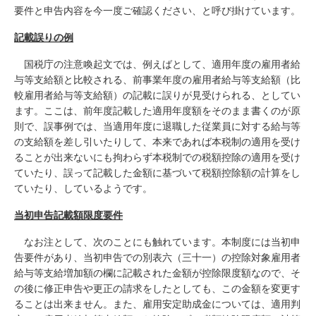
要件と申告内容を今一度ご確認ください、と呼び掛けています。
記載誤りの例
国税庁の注意喚起文では、例えばとして、適用年度の雇用者給
与等支給額と比較される、前事業年度の雇用者給与等支給額（比
較雇用者給与等支給額）の記載に誤りが見受けられる、としてい
ます。ここは、前年度記載した適用年度額をそのまま書くのが原
則で、誤事例では、当適用年度に退職した従業員に対する給与等
の支給額を差し引いたりして、本来であれば本税制の適用を受け
ることが出来ないにも拘わらず本税制での税額控除の適用を受け
ていたり、誤って記載した金額に基づいて税額控除額の計算をし
ていたり、しているようです。
当初申告記載額限度要件
なお注として、次のことにも触れています。本制度には当初申
告要件があり、当初申告での別表六（三十一）の控除対象雇用者
給与等支給増加額の欄に記載された金額が控除限度額なので、そ
の後に修正申告や更正の請求をしたとしても、この金額を変更す
ることは出来ません。また、雇用安定助成金については、適用判