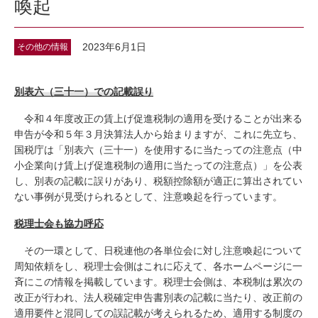
喚起
2023年6月1日
その他の情報
別表六（三十一）での記載誤り
令和４年度改正の賃上げ促進税制の適用を受けることが出来る
申告が令和５年３月決算法人から始まりますが、これに先立ち、
国税庁は「別表六（三十一）を使用するに当たっての注意点（中
小企業向け賃上げ促進税制の適用に当たっての注意点）」を公表
し、別表の記載に誤りがあり、税額控除額が適正に算出されてい
ない事例が見受けられるとして、注意喚起を行っています。
税理士会も協力呼応
その一環として、日税連他の各単位会に対し注意喚起について
周知依頼をし、税理士会側はこれに応えて、各ホームページに一
斉にこの情報を掲載しています。税理士会側は、本税制は累次の
改正が行われ、法人税確定申告書別表の記載に当たり、改正前の
適用要件と混同しての誤記載が考えられるため、適用する制度の