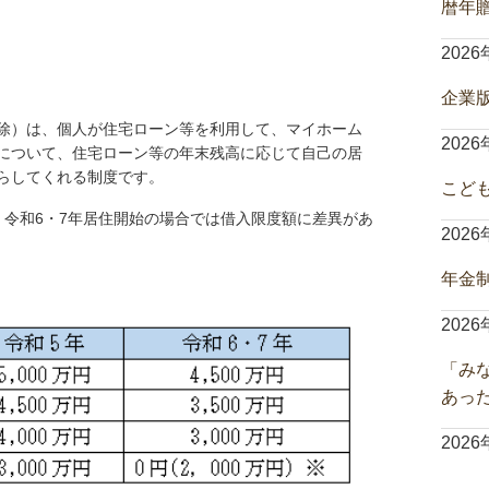
暦年
202
企業
除）は、個人が住宅ローン等を利用して、マイホーム
202
について、住宅ローン等の年末残高に応じて自己の居
らしてくれる制度です。
こど
令和6・7年居住開始の場合では借入限度額に差異があ
202
年金
202
「み
あっ
202