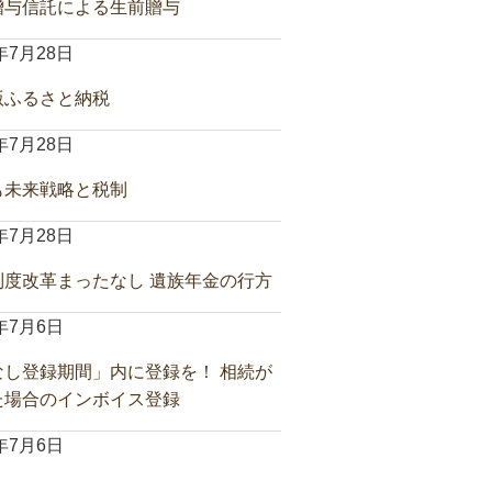
贈与信託による生前贈与
6年7月28日
版ふるさと納税
6年7月28日
も未来戦略と税制
6年7月28日
制度改革まったなし 遺族年金の行方
6年7月6日
なし登録期間」内に登録を！ 相続が
た場合のインボイス登録
6年7月6日