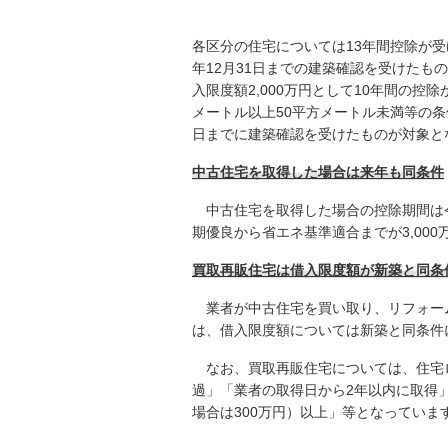
各区分の住宅については13年間控除が
年12月31日までの建築確認を受けたも
入限度額2,000万円として10年間の控
メートル以上50平方メートル未満等の条
日までに建築確認を受けたものが対象と
中古住宅を取得した場合は来年も同条件
中古住宅を取得した場合の控除期間は令
期優良から省エネ基準適合までが3,000
買取再販住宅は借入限度額が新築と同条
業者が中古住宅を買い取り、リフォー
は、借入限度額については新築と同条件
なお、買取再販住宅については、住宅ロ
過」「業者の取得日から2年以内に取得」
場合は300万円）以上」等となっていま