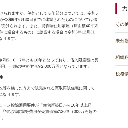
受けられますが、例外として※印部分については、令和5
のか令和6年6月30日までに建築されたものについては借
その
除が受けられます。また、特例居住用家屋（床面積40平方
件に適合するもの）に該当する場合は令和5年12月31
なります。
未分
相続
和5・6・7年とも10年となっており、借入限度額は長
万円、一般の中古住宅が2,000万円となっています。
税務
件
ム等を施したうえで販売される買取再販住宅に関して
になります。
ーン控除適用要件が「住宅新築日から10年以上経
「特定増改築等費用が売買価額の20％（300万円超の
す。