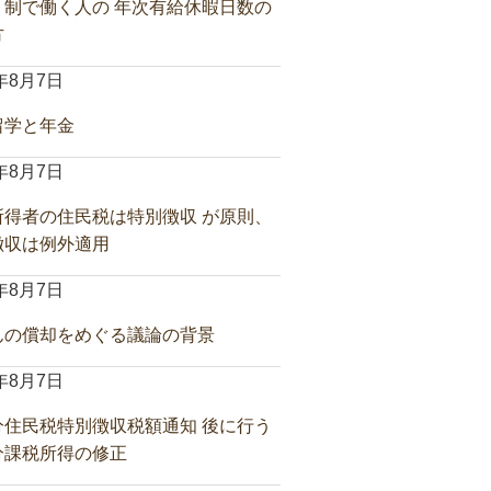
ト制で働く人の 年次有給休暇日数の
方
6年8月7日
留学と年金
6年8月7日
所得者の住民税は特別徴収 が原則、
徴収は例外適用
6年8月7日
んの償却をめぐる議論の背景
6年8月7日
分住民税特別徴収税額通知 後に行う
分課税所得の修正