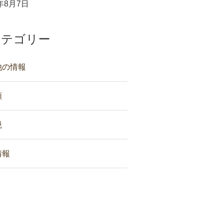
6年8月7日
カテゴリー
他の情報
類
税
情報