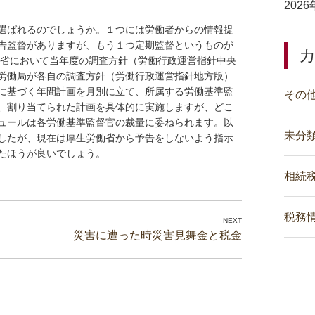
202
選ばれるのでしょうか。１つには労働者からの情報提
告監督がありますが、もう１つ定期監督というものが
働省において当年度の調査方針（労働行政運営指針中央
労働局が各自の調査方針（労働行政運営指針地方版）
に基づく年間計画を月別に立て、所属する労働基準監
その
、割り当てられた計画を具体的に実施しますが、どこ
ュールは各労働基準監督官の裁量に委ねられます。以
未分
したが、現在は厚生労働省から予告をしないよう指示
たほうが良いでしょう。
相続
税務
災害に遭った時災害見舞金と税金