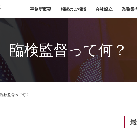
小池税理士事務所
事務所概要
相続のご相談
会社設立
業務案
臨検監督って何？
臨検監督って何？