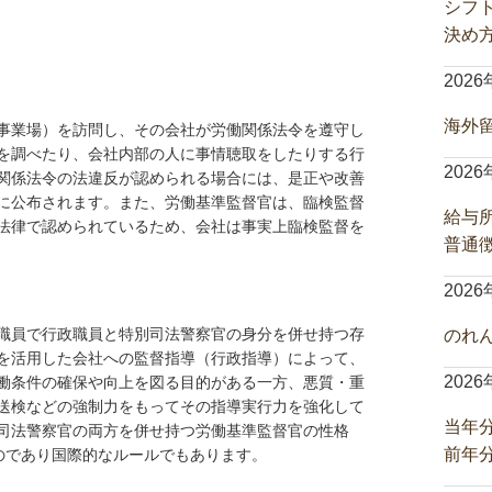
シフ
決め
202
海外
事業場）を訪問し、その会社が労働関係法令を遵守し
を調べたり、会社内部の人に事情聴取をしたりする行
202
関係法令の法違反が認められる場合には、是正や改善
に公布されます。また、労働基準監督官は、臨検監督
給与
法律で認められているため、会社は事実上臨検監督を
普通
202
職員で行政職員と特別司法警察官の身分を併せ持つ存
のれ
を活用した会社への監督指導（行政指導）によって、
202
働条件の確保や向上を図る目的がある一方、悪質・重
送検などの強制力をもってその指導実行力を強化して
当年
司法警察官の両方を併せ持つ労働基準監督官の性格
前年
ものであり国際的なルールでもあります。