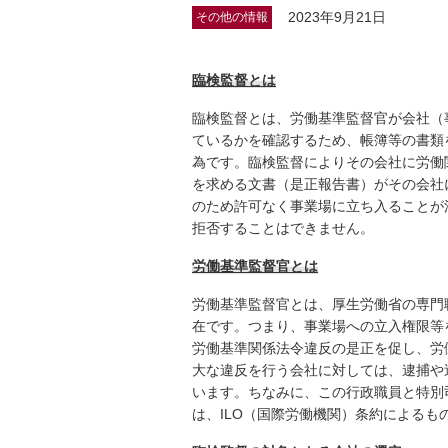
2023年9月21日
その他の情報
臨検監督とは
臨検監督とは、労働基準監督官が会社（
ているかを確認するため、帳簿等の書類
為です。臨検監督によりその会社に労働
を求める文書（是正報告書）がその会社
のため許可なく事業場に立ち入ることが
拒否することはできません。
労働基準監督官とは
労働基準監督官とは、厚生労働省の専門
在です。つまり、事業場への立入権限等
労働基準関係法令違反の是正を促し、労
大な違反を行う会社に対しては、逮捕や
います。ちなみに、この行政職員と特別
は、ILO（国際労働機関）条約による