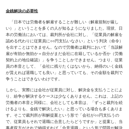
金銭解決の必要性
「日本では労働者を解雇することが難しい（解雇規制が厳し
い）」ということを多くの人が知るようになりました。現状、日
本の労働法においては、裁判所が会社に対し、「従業員の解雇を
認める代わりに従業員に○○円支払いなさい」という判決（命令）
を出すことはできません。なので労働者は裁判において「当該解
雇が有効か無効か＝自分がまだ会社に在籍しているか否か（労働
契約上の地位確認）」を争うことしかできません。つまり、従業
員の本音として、「会社に残りたくはないから、納得のいく金銭
が貰えれば退職しても良い」と思っていても、その金額を裁判で
争うことはできないわけです。
しかし、実際には会社が従業員に対し、解決金を支払うことによ
り、紛争が解決するケースは少なくありません。これは、上記の
労働者の本音と同様に、会社としても本音は、「ずっと裁判を続
けるよりも、金銭で解決したい」と思っている場合も多くありま
す。そこで裁判所が和解提案という形で「会社が○○円支払うの
で、従業員もそれで退職に合意したらどうですか」と提案し、当
事者双方がそれで納得すれば「合意退職」という形で問題が解決