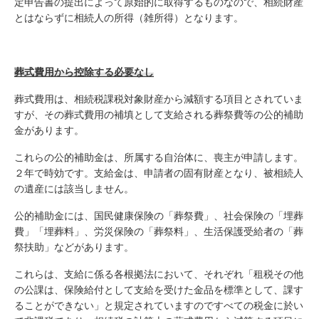
定申告書の提出によって原始的に取得するものなので、相続財産
とはならずに相続人の所得（雑所得）となります。
葬式費用から控除する必要なし
葬式費用は、相続税課税対象財産から減額する項目とされていま
すが、その葬式費用の補填として支給される葬祭費等の公的補助
金があります。
これらの公的補助金は、所属する自治体に、喪主が申請します。
２年で時効です。支給金は、申請者の固有財産となり、被相続人
の遺産には該当しません。
公的補助金には、国民健康保険の「葬祭費」、社会保険の「埋葬
費」「埋葬料」、労災保険の「葬祭料」、生活保護受給者の「葬
祭扶助」などがあります。
これらは、支給に係る各根拠法において、それぞれ「租税その他
の公課は、保険給付として支給を受けた金品を標準として、課す
ることができない」と規定されていますのですべての税金に於い