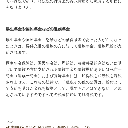
て非課税であり、相続税の計算上の葬式費用から減算する項目に
もなりません。
厚生年金や国民年金などの遺族年金
厚生年金や国民年金、恩給などの被保険者であった人が亡くなっ
たときは、要件充足の遺族の方に対して遺族年金、遺族恩給が支
給されます。
厚生年金保険法、国民年金法、恩給法、各種共済組合法などに基
づいて遺族の方に支給される遺族年金や遺族恩給あるいは死亡一
時金（遺族一時金）および寡婦年金には、所得税も相続税も課税
されません。これらの法律で、「租税その他の公課は、給付とし
て支給を受けた金銭を標準として、課することはできない」と規
定されていますのですべての税金に於いて非課税です。
代表取締役等住所非表示措置の 創設－10