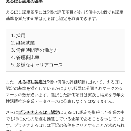
えるぼし認定の基準
えるぼし認定基準には5個の評価項目があり5個中の1個でも認定
基準を満たす企業はえるぼし認定を取得できます。
採用
継続就業
労働時間等の働き方
管理職比率
多様なキャリアコース
また、
えるぼし認定
は5個中何個の評価項目において、えるぼし
認定の基準を満たしているかにより3段階に分類されマークの☆
マークの数が違います。選択した評価項目は実践し結果を毎年女
性活躍推進企業データベースに公表しなくてはなりません。
さらに
プラチナえるぼし認定
はえるぼし認定を取得した企業の中
でも特に女性の活躍を推進している企業であることを示していま
す。プラチナえるぼしは下記の条件をクリアすることが求められ