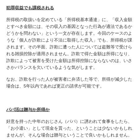
犯罪収益でも課税される
所得税の取扱いを定めている「所得税基本通達」に、「収入金額
とすべき金額には、その収入の基因となった行為が適法であるか
どうかを問わない」という一文が存在します。今回のケースのよ
うな「個人が詐欺により不法に取得した収入」でも、所得税が課
されます。その半面、詐欺に遭った人については盗難等で受けら
れる雑損控除が適用されません。詐欺で得た金額は所得になり、
詐欺によって被害を受けた金額は所得控除にならないのは、いさ
さかバランスを欠いているような気がします。
なお、詐欺を行った人が被害者に弁済した等で、所得が減少した
場合は、5年以内であれば更正の請求が可能です。
パパ活は贈与か所得か
好意を持った中年のおじさん（パパ）に誘われて食事をしたら、
「お小遣い」として現金を貰った、ということは少ないかもしれ
ませんが、そんな場合は贈与ということで良いかもしれません。