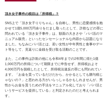
頂き女子事件の税目は「所得税」？
SNS上で「頂き女子りりちゃん」を自称し、男性に恋愛感情を抱
かせて1億5,000万円余りをだまし取ったとして、詐欺などの罪に
問われている「頂き女子事件」は、額面の大きさや「パパ活のマ
ニュアル販売」といったセンセーショナルな内容から話題になり
ました。ちなみにパパ活とは、若い女性が中年男性と食事やデー
ト等をして、見返りに金銭を受け取る活動のことです。
また、この事件は詐欺の他にも令和4年までの2年間に得た1億
1,000万円の所得について期限までに申告せず、所得税およそ
4,000万円を脱税したとして、所得税法違反の罪にも問われてい
ます。「お金を貰っているだけだから、かかるとしても贈与税じ
ゃないの？」と思われる方がいらっしゃるかもしれませんが、男
性からお金を貰うための手法をマニュアル化しており「パパ活と
いうサービスを提供している」と判定されたのだと考えられま
す。