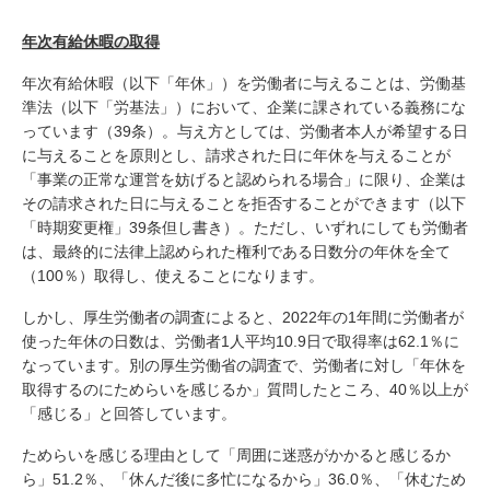
年次有給休暇の取得
年次有給休暇（以下「年休」）を労働者に与えることは、労働基
準法（以下「労基法」）において、企業に課されている義務にな
っています（39条）。与え方としては、労働者本人が希望する日
に与えることを原則とし、請求された日に年休を与えることが
「事業の正常な運営を妨げると認められる場合」に限り、企業は
その請求された日に与えることを拒否することができます（以下
「時期変更権」39条但し書き）。ただし、いずれにしても労働者
は、最終的に法律上認められた権利である日数分の年休を全て
（100％）取得し、使えることになります。
しかし、厚生労働者の調査によると、2022年の1年間に労働者が
使った年休の日数は、労働者1人平均10.9日で取得率は62.1％に
なっています。別の厚生労働省の調査で、労働者に対し「年休を
取得するのにためらいを感じるか」質問したところ、40％以上が
「感じる」と回答しています。
ためらいを感じる理由として「周囲に迷惑がかかると感じるか
ら」51.2％、「休んだ後に多忙になるから」36.0％、「休むため