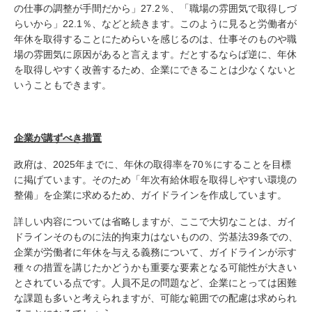
の仕事の調整が手間だから」27.2％、「職場の雰囲気で取得しづ
らいから」22.1％、などと続きます。このように見ると労働者が
年休を取得することにためらいを感じるのは、仕事そのものや職
場の雰囲気に原因があると言えます。だとするならば逆に、年休
を取得しやすく改善するため、企業にできることは少なくないと
いうこともできます。
企業が講ずべき措置
政府は、2025年までに、年休の取得率を70％にすることを目標
に掲げています。そのため「年次有給休暇を取得しやすい環境の
整備」を企業に求めるため、ガイドラインを作成しています。
詳しい内容については省略しますが、ここで大切なことは、ガイ
ドラインそのものに法的拘束力はないものの、労基法39条での、
企業が労働者に年休を与える義務について、ガイドラインが示す
種々の措置を講じたかどうかも重要な要素となる可能性が大きい
とされている点です。人員不足の問題など、企業にとっては困難
な課題も多いと考えられますが、可能な範囲での配慮は求められ