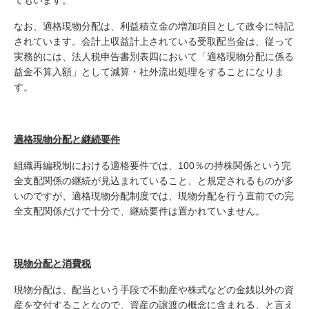
てもいます。
なお、適格現物分配は、利益積立金の増加項目として政令に特記
されています。会計上収益計上されている受取配当金は、従って
実務的には、法人税申告書別表四において「適格現物分配に係る
益金不算入額」として減算・社外流出処理をすることになりま
す。
適格現物分配と継続要件
組織再編税制における適格要件では、100％の持株関係という完
全支配関係の継続が見込まれていること、と規定されるものが多
いのですが、適格現物分配制度では、現物分配を行う直前での完
全支配関係だけで十分で、継続要件は置かれていません。
現物分配と消費税
現物分配は、配当という手段で不動産や株式などの金銭以外の資
産を交付することなので、資産の譲渡の概念に含まれる、と言え