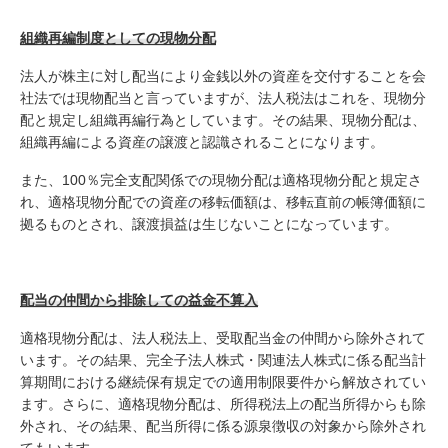
組織再編制度としての現物分配
法人が株主に対し配当により金銭以外の資産を交付することを会
社法では現物配当と言っていますが、法人税法はこれを、現物分
配と規定し組織再編行為としています。その結果、現物分配は、
組織再編による資産の譲渡と認識されることになります。
また、100％完全支配関係での現物分配は適格現物分配と規定さ
れ、適格現物分配での資産の移転価額は、移転直前の帳簿価額に
拠るものとされ、譲渡損益は生じないことになっています。
配当の仲間から排除しての益金不算入
適格現物分配は、法人税法上、受取配当金の仲間から除外されて
います。その結果、完全子法人株式・関連法人株式に係る配当計
算期間における継続保有規定での適用制限要件から解放されてい
ます。さらに、適格現物分配は、所得税法上の配当所得からも除
外され、その結果、配当所得に係る源泉徴収の対象から除外され