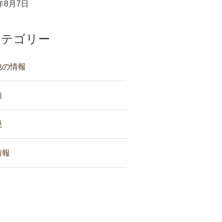
6年8月7日
カテゴリー
他の情報
類
税
情報