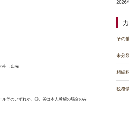
202
その
未分
の申し出先
相続
税務
メール等のいずれか。③、④は本人希望の場合のみ