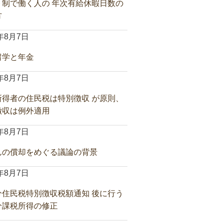
ト制で働く人の 年次有給休暇日数の
方
6年8月7日
留学と年金
6年8月7日
所得者の住民税は特別徴収 が原則、
徴収は例外適用
6年8月7日
んの償却をめぐる議論の背景
6年8月7日
分住民税特別徴収税額通知 後に行う
分課税所得の修正