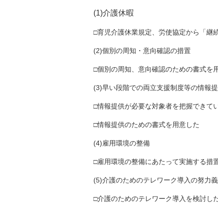
(1)介護休暇
□育児介護休業規定、労使協定から「継
(2)個別の周知・意向確認の措置
□個別の周知、意向確認のための書式を
(3)早い段階での両立支援制度等の情報
□情報提供が必要な対象者を把握できて
□情報提供のための書式を用意した
(4)雇用環境の整備
□雇用環境の整備にあたって実施する措
(5)介護のためのテレワーク導入の努力
□介護のためのテレワーク導入を検討し