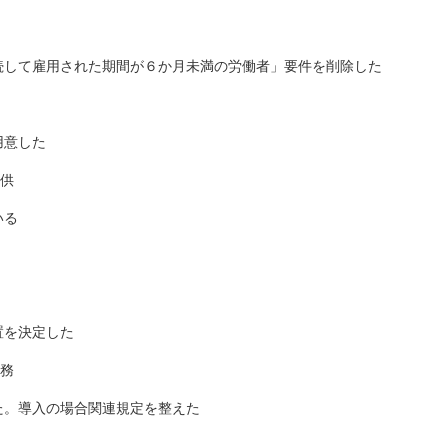
続して雇用された期間が６か月未満の労働者」要件を削除した
用意した
提供
いる
置を決定した
義務
た。導入の場合関連規定を整えた