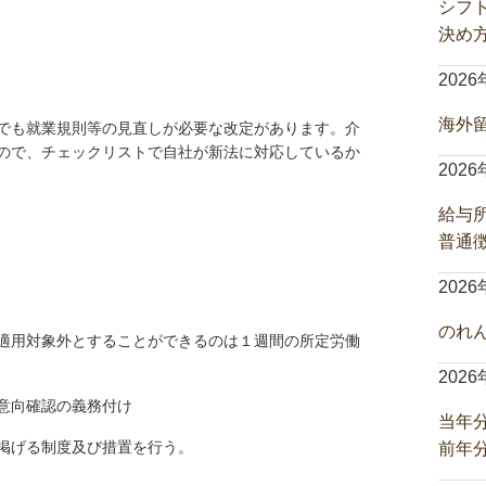
シフ
決め
202
海外
でも就業規則等の見直しが必要な改定があります。介
ので、チェックリストで自社が新法に対応しているか
202
給与
普通
202
のれ
適用対象外とすることができるのは１週間の所定労働
202
意向確認の義務付け
当年
掲げる制度及び措置を行う。
前年