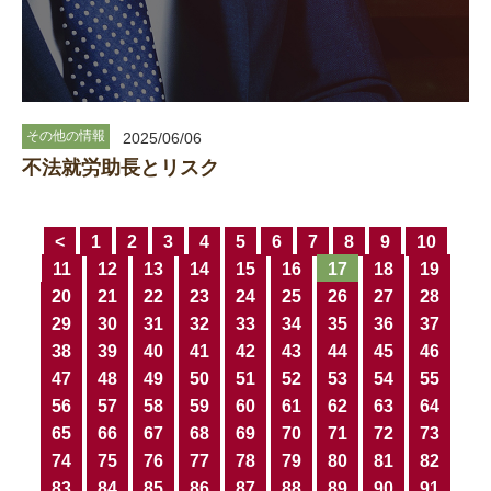
その他の情報
2025/06/06
不法就労助長とリスク
<
1
2
3
4
5
6
7
8
9
10
11
12
13
14
15
16
17
18
19
20
21
22
23
24
25
26
27
28
29
30
31
32
33
34
35
36
37
38
39
40
41
42
43
44
45
46
47
48
49
50
51
52
53
54
55
56
57
58
59
60
61
62
63
64
65
66
67
68
69
70
71
72
73
74
75
76
77
78
79
80
81
82
83
84
85
86
87
88
89
90
91