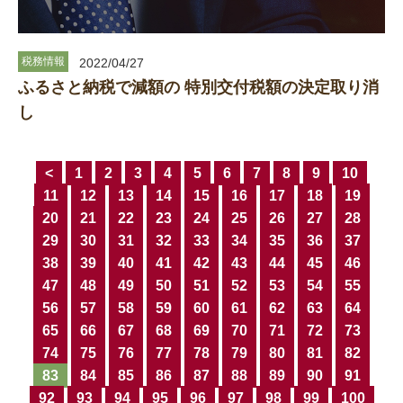
税務情報
2022/04/27
ふるさと納税で減額の 特別交付税額の決定取り消
し
<
1
2
3
4
5
6
7
8
9
10
11
12
13
14
15
16
17
18
19
20
21
22
23
24
25
26
27
28
29
30
31
32
33
34
35
36
37
38
39
40
41
42
43
44
45
46
47
48
49
50
51
52
53
54
55
56
57
58
59
60
61
62
63
64
65
66
67
68
69
70
71
72
73
74
75
76
77
78
79
80
81
82
83
84
85
86
87
88
89
90
91
92
93
94
95
96
97
98
99
100